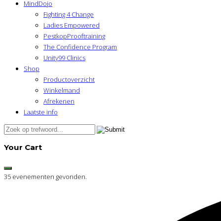
MindDojo
Fighting 4 Change
Ladies Empowered
PestkopProoftraining
The Confidence Program
Unity99 Clinics
Shop
Productoverzicht
Winkelmand
Afrekenen
Laatste info
Your Cart
35 evenementen gevonden.