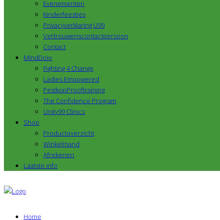
Evenementen
Kinderfeestjes
Privacyverklaring U99
Vertrouwenscontactpersoon
Contact
MindDojo
Fighting 4 Change
Ladies Empowered
PestkopProoftraining
The Confidence Program
Unity99 Clinics
Shop
Productoverzicht
Winkelmand
Afrekenen
Laatste info
Home