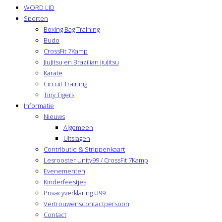
WORD LID
Sporten
Boxing Bag Training
Budo
CrossFit 7Kamp
JiuJitsu en Brazilian JiuJitsu
Karate
Circuit Training
Tiny Tigers
Informatie
Nieuws
Algemeen
Uitslagen
Contributie & Strippenkaart
Lesrooster Unity99 / CrossFit 7Kamp
Evenementen
Kinderfeestjes
Privacyverklaring U99
Vertrouwenscontactpersoon
Contact