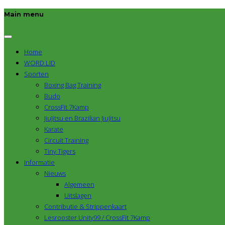
Main menu
Home
WORD LID
Sporten
Boxing Bag Training
Budo
CrossFit 7Kamp
JiuJitsu en Brazilian JiuJitsu
Karate
Circuit Training
Tiny Tigers
Informatie
Nieuws
Algemeen
Uitslagen
Contributie & Strippenkaart
Lesrooster Unity99 / CrossFit 7Kamp